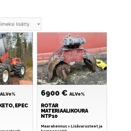
€
6900 €
ALV0%
ALV0%
 KETO, EPEC
ROTAR
MATERIAALIKOURA
NTP10
Maarakennus > Lisävarusteet ja