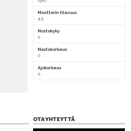
1987
Moottorin tilavuus
4.5
Nostokyky
0
Nostokorkeus
0
Ajokorkeus
0
OTA YHTEYTTÄ