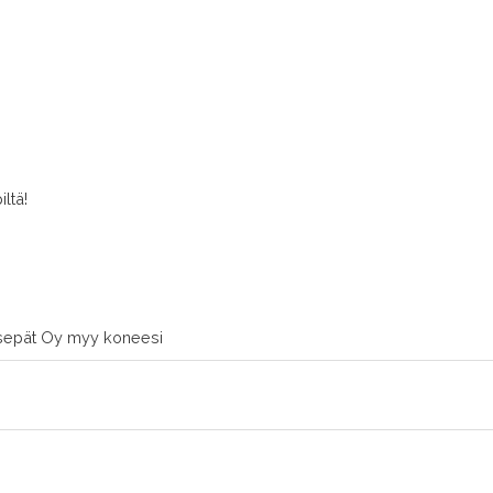
ltä!
sepät Oy myy koneesi