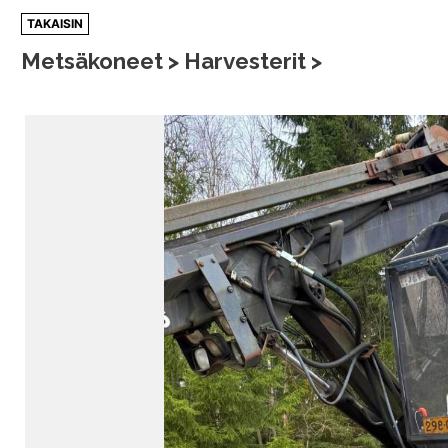
Siirry
TAKAISIN
sisältöön
Metsäkoneet > Harvesterit >