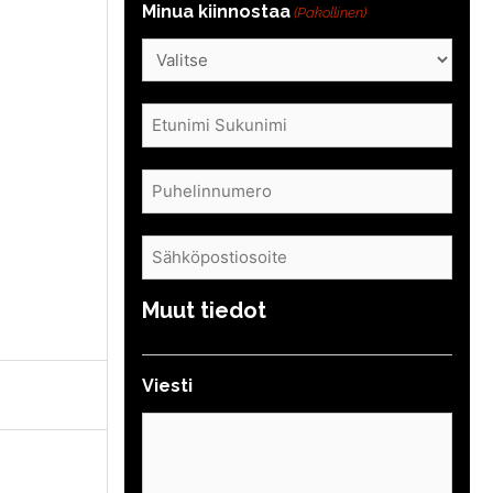
Minua kiinnostaa
(Pakollinen)
Nimi
(Pakollinen)
Puhelin
(Pakollinen)
Sähköposti
(Pakollinen)
Muut tiedot
Viesti