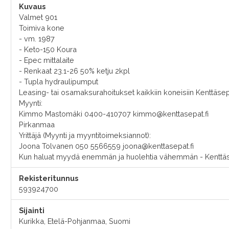
Kuvaus
Valmet 901
Toimiva kone
- vm. 1987
- Keto-150 Koura
- Epec mittalaite
- Renkaat 23.1-26 50% ketju 2kpl
- Tupla hydraulipumput
Leasing- tai osamaksurahoitukset kaikkiin koneisiin Kenttäsepi
Myynti:
Kimmo Mastomäki 0400-410707 kimmo@kenttasepat.fi
Pirkanmaa
Yrittäjä (Myynti ja myyntitoimeksiannot):
Joona Tolvanen 050 5566559 joona@kenttasepat.fi
Kun haluat myydä enemmän ja huolehtia vähemmän - Kenttä
Rekisteritunnus
593924700
Sijainti
Kurikka, Etelä-Pohjanmaa, Suomi