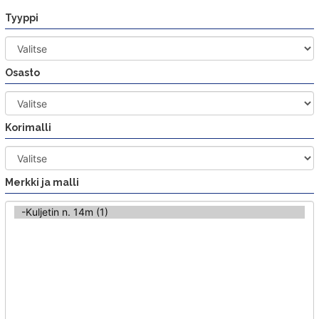
Siirry
Tyyppi
sisältöön
Osasto
Korimalli
Merkki ja malli