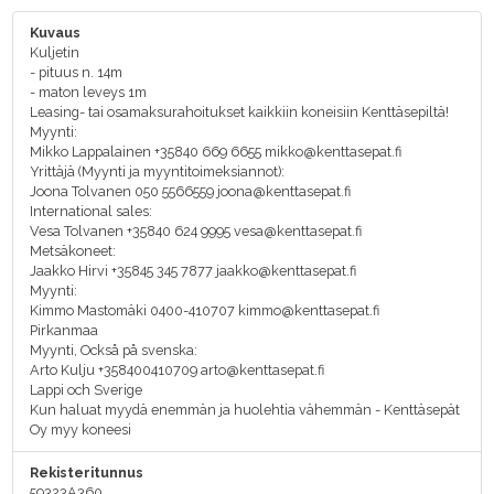
Kuvaus
Kuljetin
- pituus n. 14m
- maton leveys 1m
Leasing- tai osamaksurahoitukset kaikkiin koneisiin Kenttäsepiltä!
Myynti:
Mikko Lappalainen +35840 669 6655 mikko@kenttasepat.fi
Yrittäjä (Myynti ja myyntitoimeksiannot):
Joona Tolvanen 050 5566559 joona@kenttasepat.fi
International sales:
Vesa Tolvanen +35840 624 9995 vesa@kenttasepat.fi
Metsäkoneet:
Jaakko Hirvi +35845 345 7877 jaakko@kenttasepat.fi
Myynti:
Kimmo Mastomäki 0400-410707 kimmo@kenttasepat.fi
Pirkanmaa
Myynti, Också på svenska:
Arto Kulju +358400410709 arto@kenttasepat.fi
Lappi och Sverige
Kun haluat myydä enemmän ja huolehtia vähemmän - Kenttäsepät
Oy myy koneesi
Rekisteritunnus
59323A360