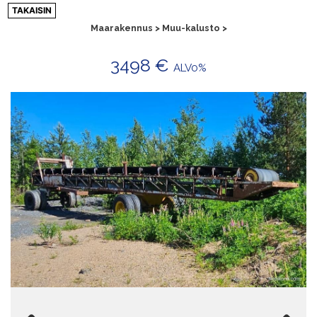
Siirry
TAKAISIN
sisältöön
Maarakennus > Muu-kalusto >
3498 €
ALV0%