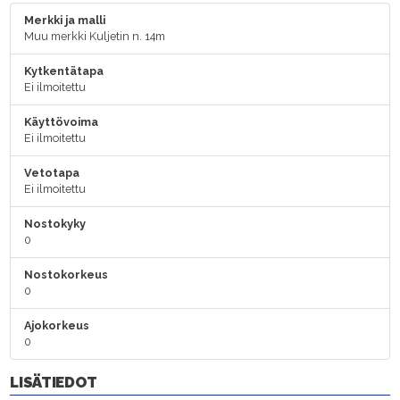
Merkki ja malli
Muu merkki Kuljetin n. 14m
Kytkentätapa
Ei ilmoitettu
Käyttövoima
Ei ilmoitettu
Vetotapa
Ei ilmoitettu
Nostokyky
0
Nostokorkeus
0
Ajokorkeus
0
LISÄTIEDOT