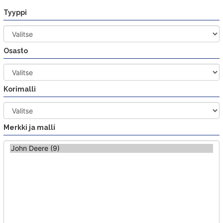
Siirry
Tyyppi
sisältöön
Osasto
Korimalli
Merkki ja malli