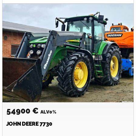
54900 €
ALV0%
JOHN DEERE
7730