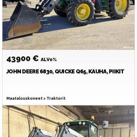
43900 €
ALV0%
JOHN DEERE
6830, QUICKE Q65, KAUHA, PIIKIT
Maatalouskoneet > Traktorit