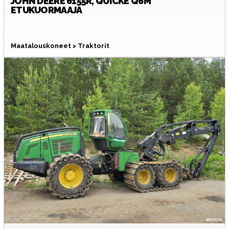
JOHN DEERE
6155R, QUICKE Q6M
ETUKUORMAAJA
Maatalouskoneet > Traktorit