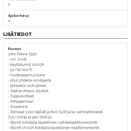
0
Ajokorkeus
0
LISÄTIEDOT
Kuvaus
John Deere 7930
- vm. 2008
- käyttötunnit 11203h
- 50/60 km/h
- huoltosopimus kone
- ollut yhdellä omistajalla
- portaaton auto power
- Taakse ohjaus Joystick
- Tuppisovitteet
- Pohjapanssari
- ilmastointi
- Renkaat 1100/45R46 ja 800/50R34 tai vaihtoehtoisesti
710/70R42 ja 540/60R30
- 8500h kohdalla täydellinen vaihdelaatikkoremontti
- 6500h-7000h kohdalla täydellinen moottoriremontti