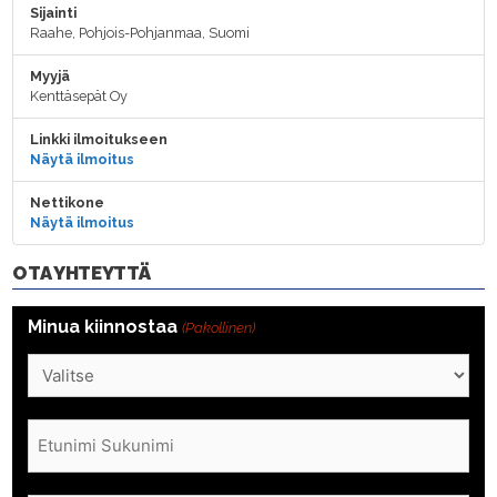
Sijainti
Raahe, Pohjois-Pohjanmaa, Suomi
Myyjä
Kenttäsepät Oy
Linkki ilmoitukseen
Näytä ilmoitus
Nettikone
Näytä ilmoitus
OTA YHTEYTTÄ
Minua kiinnostaa
(Pakollinen)
Nimi
(Pakollinen)