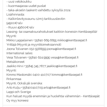
- uusi vetokoukku
- kuormaajassa uudet puslat
- taka-akselin laakerit vaihdettu syksyllä 2024
Lisähinnasta:
- Kalkinlevitysvaunu 12m3 tarkkuuslevitin
54900€+alv
- Ruuvi 49600€+alv
Leasing- tai osamaksurahoitukset kaikkiin koneisiin Kenttäsepiltä!
Myynti:
Mikko Lappalainen +35840 669 6655 mikko@kenttasepat.fi
Yrittäjä (Myynti ja myyntitoimeksiannot):
Joona Tolvanen 050 5566559 joona@kenttasepat.fi
International sales:
Vesa Tolvanen +35840 624 9995 vesa@kenttasepat.fi
Metsäkoneet:
Jaakko Hirvi +35845 345 7877 jaakko@kenttasepat.fi
Myynti:
Kimmo Mastomäki 0400-410707 kimmo@kenttasepat.fi
Pirkanmaa
Myynti, Också på svenska:
Arto Kulju +358400410709 arto@kenttasepat.fi
Lappi och Sverige
Kun haluat myydä enemmän ja huolehtia vähemmän - Kenttäsepät
Oy myy koneesi