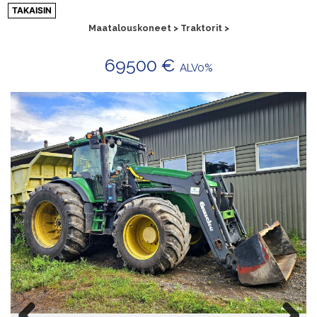
Siirry
TAKAISIN
sisältöön
Maatalouskoneet > Traktorit >
69500 €
ALV0%