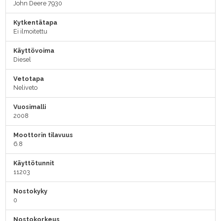
John Deere 7930
Kytkentätapa
Ei ilmoitettu
Käyttövoima
Diesel
Vetotapa
Neliveto
Vuosimalli
2008
Moottorin tilavuus
6.8
Käyttötunnit
11203
Nostokyky
0
Nostokorkeus