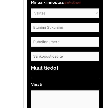
Minua kiinnostaa
(Pakollinen)
Nimi
(Pakollinen)
Puhelin
(Pakollinen)
Sähköposti
(Pakollinen)
Muut tiedot
Viesti