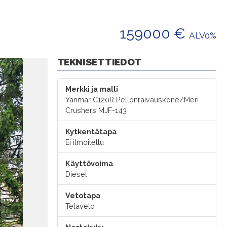
159000 €
ALV0%
TEKNISET TIEDOT
Merkki ja malli
Yanmar C120R Pellonraivauskone/Meri
Crushers MJF-143
Kytkentätapa
Ei ilmoitettu
Käyttövoima
Diesel
Vetotapa
Telaveto