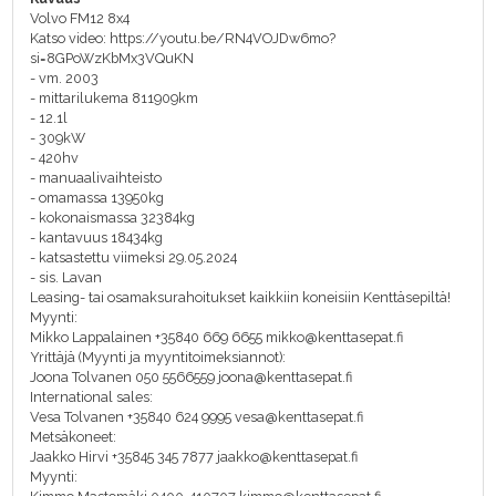
Volvo FM12 8x4
Katso video: https://youtu.be/RN4VOJDw6mo?
si=8GPoWzKbMx3VQuKN
- vm. 2003
- mittarilukema 811909km
- 12.1l
- 309kW
- 420hv
- manuaalivaihteisto
- omamassa 13950kg
- kokonaismassa 32384kg
- kantavuus 18434kg
- katsastettu viimeksi 29.05.2024
- sis. Lavan
Leasing- tai osamaksurahoitukset kaikkiin koneisiin Kenttäsepiltä!
Myynti:
Mikko Lappalainen +35840 669 6655 mikko@kenttasepat.fi
Yrittäjä (Myynti ja myyntitoimeksiannot):
Joona Tolvanen 050 5566559 joona@kenttasepat.fi
International sales:
Vesa Tolvanen +35840 624 9995 vesa@kenttasepat.fi
Metsäkoneet:
Jaakko Hirvi +35845 345 7877 jaakko@kenttasepat.fi
Myynti: