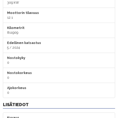
309 kW
Moottorin tilavuus
12.1
Kilometrit
811909
Edellinen katsastus
5 / 2024
Nostokyky
0
Nostokorkeus
0
Ajokorkeus
0
LISÄTIEDOT
Kuvaus