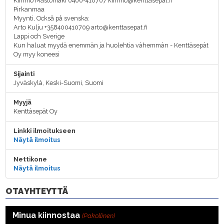
Kimmo Mastomäki 0400-410707 kimmo@kenttasepat.fi
Pirkanmaa
Myynti, Också på svenska:
Arto Kulju +358400410709 arto@kenttasepat.fi
Lappi och Sverige
Kun haluat myydä enemmän ja huolehtia vähemmän - Kenttäsepät
Oy myy koneesi
Sijainti
Jyväskylä, Keski-Suomi, Suomi
Myyjä
Kenttäsepät Oy
Linkki ilmoitukseen
Näytä ilmoitus
Nettikone
Näytä ilmoitus
OTA YHTEYTTÄ
Minua kiinnostaa
(Pakollinen)