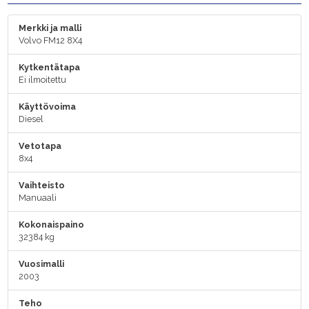
Merkki ja malli
Volvo FM12 8X4
Kytkentätapa
Ei ilmoitettu
Käyttövoima
Diesel
Vetotapa
8x4
Vaihteisto
Manuaali
Kokonaispaino
32384 kg
Vuosimalli
2003
Teho