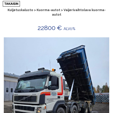
Siirry
TAKAISIN
sisältöön
Kuljetuskalusto > Kuorma-autot > Vaijerivaihtolava kuorma-
autot
22800 €
ALV0%