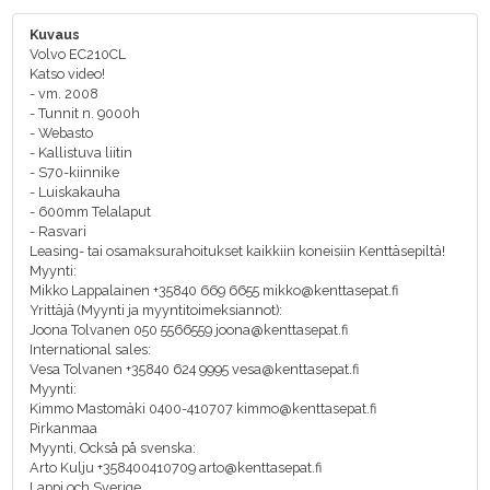
Kuvaus
Volvo EC210CL
Katso video!
- vm. 2008
- Tunnit n. 9000h
- Webasto
- Kallistuva liitin
- S70-kiinnike
- Luiskakauha
- 600mm Telalaput
- Rasvari
Leasing- tai osamaksurahoitukset kaikkiin koneisiin Kenttäsepiltä!
Myynti:
Mikko Lappalainen +35840 669 6655 mikko@kenttasepat.fi
Yrittäjä (Myynti ja myyntitoimeksiannot):
Joona Tolvanen 050 5566559 joona@kenttasepat.fi
International sales:
Vesa Tolvanen +35840 624 9995 vesa@kenttasepat.fi
Myynti:
Kimmo Mastomäki 0400-410707 kimmo@kenttasepat.fi
Pirkanmaa
Myynti, Också på svenska:
Arto Kulju +358400410709 arto@kenttasepat.fi
Lappi och Sverige