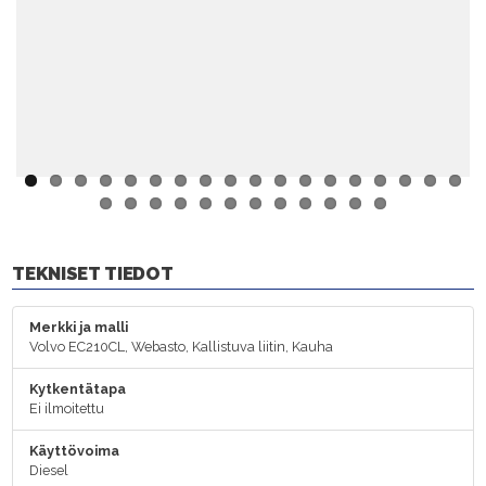
TEKNISET TIEDOT
Merkki ja malli
Volvo EC210CL, Webasto, Kallistuva liitin, Kauha
Kytkentätapa
Ei ilmoitettu
Käyttövoima
Diesel