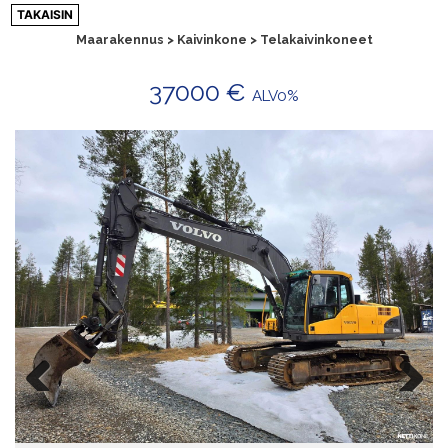
Siirry
TAKAISIN
sisältöön
Maarakennus > Kaivinkone > Telakaivinkoneet
37000 €
ALV0%
Previ
Next
ous