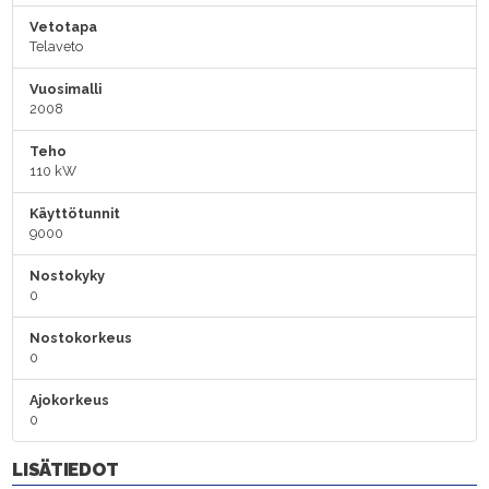
Vetotapa
Telaveto
Vuosimalli
2008
Teho
110 kW
Käyttötunnit
9000
Nostokyky
0
Nostokorkeus
0
Ajokorkeus
0
LISÄTIEDOT