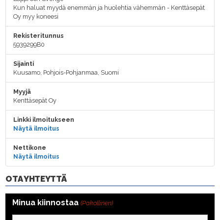
Kun haluat myydä enemmän ja huolehtia vähemmän - Kenttäsepät
Oy myy koneesi
Rekisteritunnus
5939299B0
Sijainti
Kuusamo, Pohjois-Pohjanmaa, Suomi
Myyjä
Kenttäsepät Oy
Linkki ilmoitukseen
Näytä ilmoitus
Nettikone
Näytä ilmoitus
OTA YHTEYTTÄ
Minua kiinnostaa
(Pakollinen)