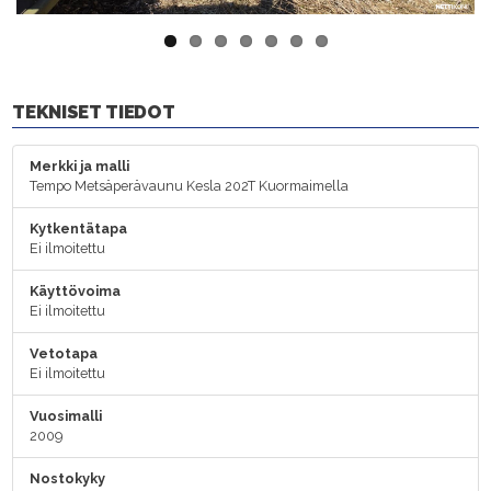
TEKNISET TIEDOT
Merkki ja malli
Tempo Metsäperävaunu Kesla 202T Kuormaimella
Kytkentätapa
Ei ilmoitettu
Käyttövoima
Ei ilmoitettu
Vetotapa
Ei ilmoitettu
Vuosimalli
2009
Nostokyky