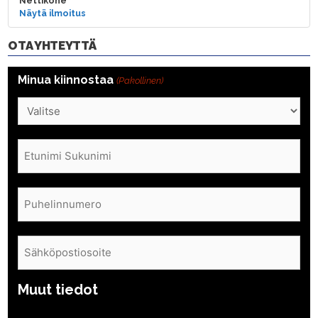
Nettikone
Näytä ilmoitus
OTA YHTEYTTÄ
Minua kiinnostaa
(Pakollinen)
Nimi
(Pakollinen)
Puhelin
(Pakollinen)
Sähköposti
(Pakollinen)
Muut tiedot