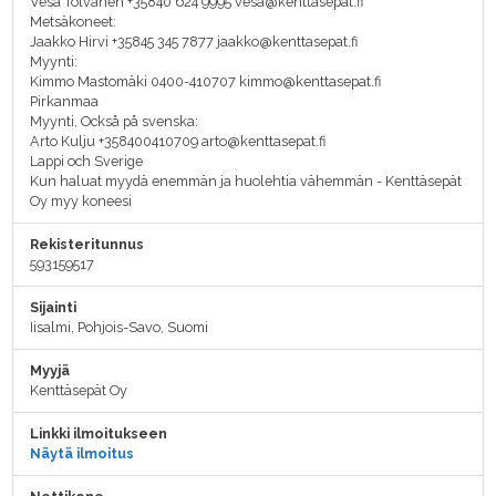
Vesa Tolvanen +35840 624 9995 vesa@kenttasepat.fi
Metsäkoneet:
Jaakko Hirvi +35845 345 7877 jaakko@kenttasepat.fi
Myynti:
Kimmo Mastomäki 0400-410707 kimmo@kenttasepat.fi
Pirkanmaa
Myynti, Också på svenska:
Arto Kulju +358400410709 arto@kenttasepat.fi
Lappi och Sverige
Kun haluat myydä enemmän ja huolehtia vähemmän - Kenttäsepät
Oy myy koneesi
Rekisteritunnus
593159517
Sijainti
Iisalmi, Pohjois-Savo, Suomi
Myyjä
Kenttäsepät Oy
Linkki ilmoitukseen
Näytä ilmoitus