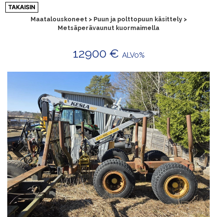
Siirry
TAKAISIN
sisältöön
Maatalouskoneet > Puun ja polttopuun käsittely >
Metsäperävaunut kuormaimella
12900 €
ALV0%
Previ
Next
ous