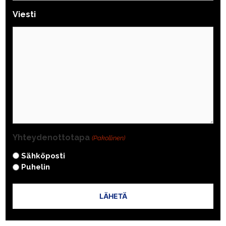
Viesti
Yhteydenottotapa
(Pakollinen)
Sähköposti
Puhelin