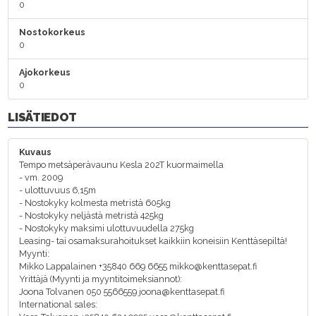
0
Nostokorkeus
0
Ajokorkeus
0
LISÄTIEDOT
Kuvaus
Tempo metsäperävaunu Kesla 202T kuormaimella
- vm. 2009
- ulottuvuus 6,15m
- Nostokyky kolmesta metristä 605kg
- Nostokyky neljästä metristä 425kg
- Nostokyky maksimi ulottuvuudella 275kg
Leasing- tai osamaksurahoitukset kaikkiin koneisiin Kenttäsepiltä!
Myynti:
Mikko Lappalainen +35840 669 6655 mikko@kenttasepat.fi
Yrittäjä (Myynti ja myyntitoimeksiannot):
Joona Tolvanen 050 5566559 joona@kenttasepat.fi
International sales: