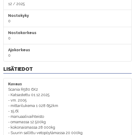
12 / 2025
Nostokyky
0
Nostokorkeus
0
Ajokorkeus
0
LISÄTIEDOT
Kuvaus
Scania R580 6X2
- Katsastettu 01.12.2025
- vm. 2005
- mittarilukema 1 028 652km
- 15.6l
- manuaalivaihteisto
- omamassa 12 500kg
- kokonaismassa 28 000kg
- Suurin sallittu vetopöytämassa 20 000kg