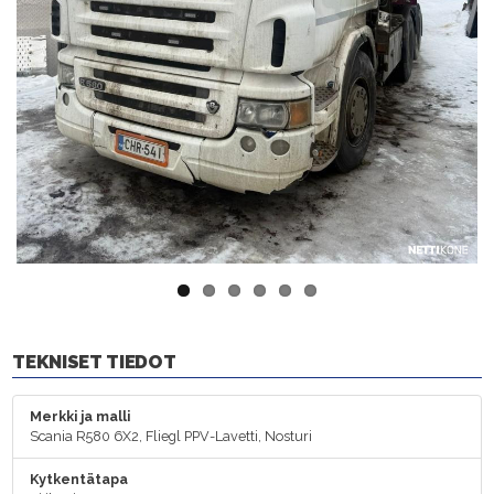
Previ
Next
ous
TEKNISET TIEDOT
Merkki ja malli
Scania R580 6X2, Fliegl PPV-Lavetti, Nosturi
Kytkentätapa