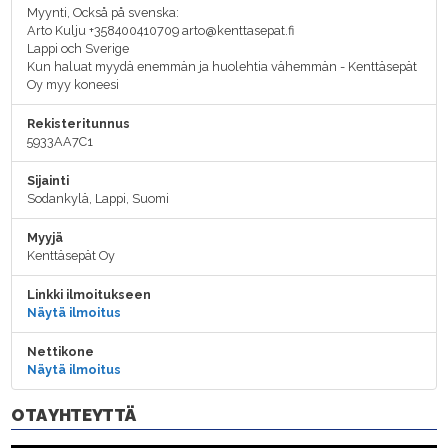
Myynti, Också på svenska:
Arto Kulju +358400410709 arto@kenttasepat.fi
Lappi och Sverige
Kun haluat myydä enemmän ja huolehtia vähemmän - Kenttäsepät
Oy myy koneesi
Rekisteritunnus
5933AA7C1
Sijainti
Sodankylä, Lappi, Suomi
Myyjä
Kenttäsepät Oy
Linkki ilmoitukseen
Näytä ilmoitus
Nettikone
Näytä ilmoitus
OTA YHTEYTTÄ