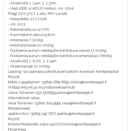
- Akselivälit 1. 3,5m, 2. 1,32m
- Hiab 166E-5 HIDUO nosturi, vm. 2004
Fliegl SZS 370 T 2-aks. PPV-Lavetti
- Katsastettu 27.2.2026
- vm. 2013
- Kokonaispituus 12,77m
- Kuormakorin pituus 9,82m
- omamassa 7 300kg
- kokonaismassa 20 000kg
- Puoliperävaunun vetotapille kohdistuva massa 17 000kg
- Puoliperävaunun vetotapille kohdistuva omamassa 1 860kg
- Akselivälit 1. 6,7m, 2. 2,34m
- Akselimassat 10 000kg
Leasing- tai osamaksurahoitukset kaikkiin koneisiin Kenttäsepiltä!
Myynti:
Mikko Lappalainen +35840 669 6655 mikko@kenttasepat.fi
Yrittäjä (Myynti ja myyntitoimeksiannot):
Joona Tolvanen 050 5566559 joona@kenttasepat.fi
International sales:
Vesa Tolvanen +35840 624 9995 vesa@kenttasepat.fi
Metsäkoneet:
Jaakko Hirvi +35845 345 7877 jaakko@kenttasepat.fi
Myynti:
Kimmo Mastomäki 0400-410707 kimmo@kenttasepat.fi
Pirkanmaa