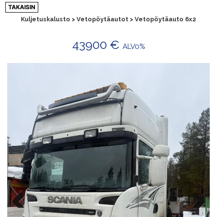
Siirry
TAKAISIN
sisältöön
Kuljetuskalusto > Vetopöytäautot > Vetopöytäauto 6x2
43900 €
ALV0%