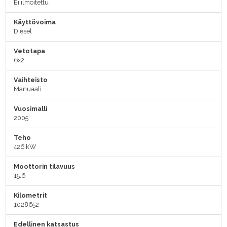
Ei ilmoitettu
Käyttövoima
Diesel
Vetotapa
6x2
Vaihteisto
Manuaali
Vuosimalli
2005
Teho
426 kW
Moottorin tilavuus
15.6
Kilometrit
1028652
Edellinen katsastus