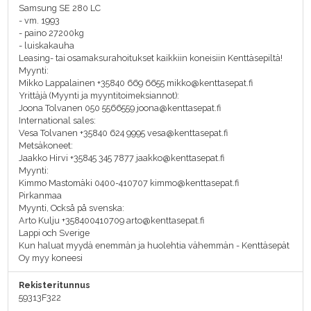
Samsung SE 280 LC
- vm. 1993
- paino 27200kg
- luiskakauha
Leasing- tai osamaksurahoitukset kaikkiin koneisiin Kenttäsepiltä!
Myynti:
Mikko Lappalainen +35840 669 6655 mikko@kenttasepat.fi
Yrittäjä (Myynti ja myyntitoimeksiannot):
Joona Tolvanen 050 5566559 joona@kenttasepat.fi
International sales:
Vesa Tolvanen +35840 624 9995 vesa@kenttasepat.fi
Metsäkoneet:
Jaakko Hirvi +35845 345 7877 jaakko@kenttasepat.fi
Myynti:
Kimmo Mastomäki 0400-410707 kimmo@kenttasepat.fi
Pirkanmaa
Myynti, Också på svenska:
Arto Kulju +358400410709 arto@kenttasepat.fi
Lappi och Sverige
Kun haluat myydä enemmän ja huolehtia vähemmän - Kenttäsepät
Oy myy koneesi
Rekisteritunnus
59313F322