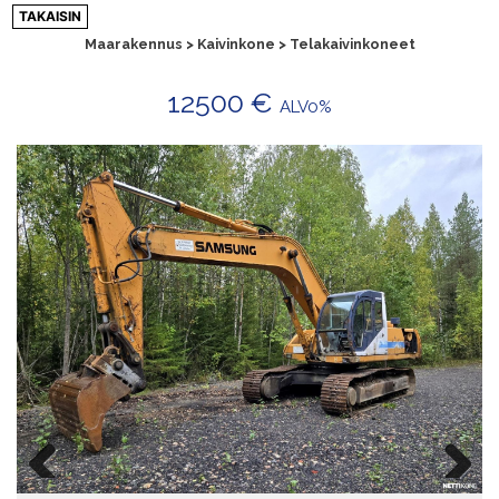
Siirry
TAKAISIN
sisältöön
Maarakennus > Kaivinkone > Telakaivinkoneet
12500 €
ALV0%