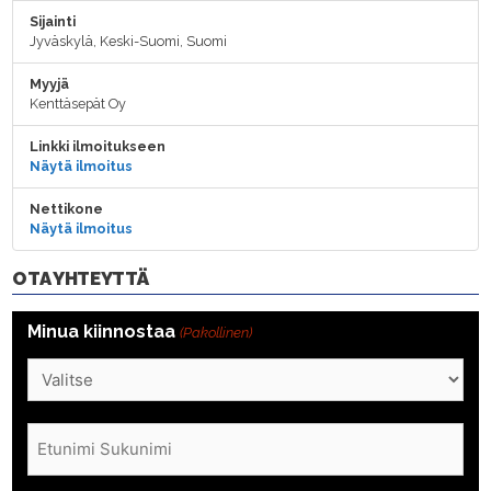
Sijainti
Jyväskylä, Keski-Suomi, Suomi
Myyjä
Kenttäsepät Oy
Linkki ilmoitukseen
Näytä ilmoitus
Nettikone
Näytä ilmoitus
OTA YHTEYTTÄ
Minua kiinnostaa
(Pakollinen)
Nimi
(Pakollinen)