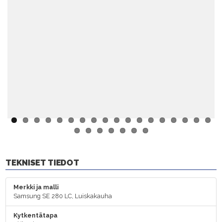
Previ
Next
ous
TEKNISET TIEDOT
Merkki ja malli
Samsung SE 280 LC, Luiskakauha
Kytkentätapa