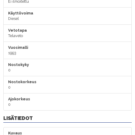
Ei ilmoitettu
Käyttövoima
Diesel
Vetotapa
Telaveto
Vuosimalli
1993
Nostokyky
0
Nostokorkeus
0
Ajokorkeus
0
LISÄTIEDOT
Kuvaus