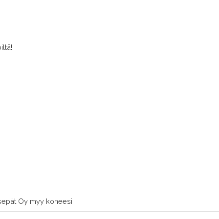
ltä!
sepät Oy myy koneesi