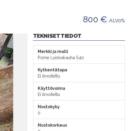
800 €
ALV0%
TEKNISET TIEDOT
Merkki ja malli
Pome Luiskakauha S40
Kytkentätapa
Ei ilmoitettu
Käyttövoima
Ei ilmoitettu
Nostokyky
0
Nostokorkeus