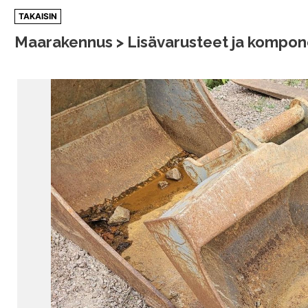
Siirry
TAKAISIN
sisältöön
Maarakennus > Lisävarusteet ja kompone