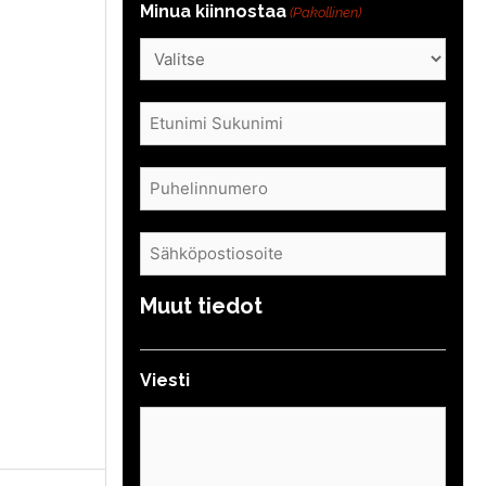
Minua kiinnostaa
(Pakollinen)
Nimi
(Pakollinen)
Puhelin
(Pakollinen)
Sähköposti
(Pakollinen)
Muut tiedot
Viesti