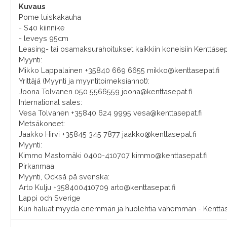
Kuvaus
Pome luiskakauha
- S40 kiinnike
- leveys 95cm
Leasing- tai osamaksurahoitukset kaikkiin koneisiin Kenttäsepi
Myynti:
Mikko Lappalainen +35840 669 6655 mikko@kenttasepat.fi
Yrittäjä (Myynti ja myyntitoimeksiannot):
Joona Tolvanen 050 5566559 joona@kenttasepat.fi
International sales:
Vesa Tolvanen +35840 624 9995 vesa@kenttasepat.fi
Metsäkoneet:
Jaakko Hirvi +35845 345 7877 jaakko@kenttasepat.fi
Myynti:
Kimmo Mastomäki 0400-410707 kimmo@kenttasepat.fi
Pirkanmaa
Myynti, Också på svenska:
Arto Kulju +358400410709 arto@kenttasepat.fi
Lappi och Sverige
Kun haluat myydä enemmän ja huolehtia vähemmän - Kenttä