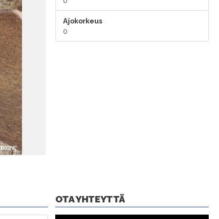
0
Ajokorkeus
0
OTA YHTEYTTÄ