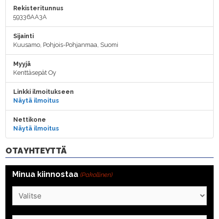
Rekisteritunnus
59336AA3A
Sijainti
Kuusamo, Pohjois-Pohjanmaa, Suomi
Myyjä
Kenttäsepät Oy
Linkki ilmoitukseen
Näytä ilmoitus
Nettikone
Näytä ilmoitus
OTA YHTEYTTÄ
Minua kiinnostaa
(Pakollinen)
Nimi