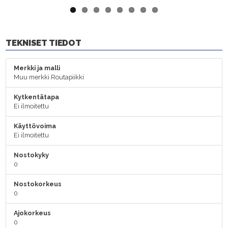
TEKNISET TIEDOT
Merkki ja malli
Muu merkki Routapiikki
Kytkentätapa
Ei ilmoitettu
Käyttövoima
Ei ilmoitettu
Nostokyky
0
Nostokorkeus
0
Ajokorkeus
0