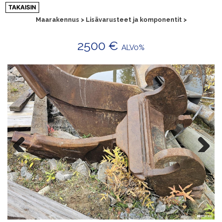
Siirry
TAKAISIN
sisältöön
Maarakennus > Lisävarusteet ja komponentit >
2500 €
ALV0%
Previ
Next
ous