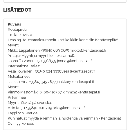
LISÄTIEDOT
Kuvaus
Routapiikki
- mitat kuvissa
Leasing- tai osamaksurahoitukset kaikkiin koneisiin Kenttäsepiltä!
Myynti:
Mikko Lappalainen +35840 669 6655 mikko@kenttasepat.fi
Yrittäjä (Myynti ja myyntitoimeksiannot):
Joona Tolvanen 050 5566559 joona@kenttasepat.fi
International sales:
Vesa Tolvanen +35840 624 9995 vesa@kenttasepat.fi
Metsäkoneet:
Jaakko Hirvi +35845 345 7877 jaakko@kenttasepat.fi
Myynti:
Kimmo Mastomäki 0400-410707 kimmo@kenttasepat.fi
Pirkanmaa
Myynti, Också på svenska:
Arto Kulju +358400410709 arto@kenttasepat.fi
Lappi och Sverige
Kun haluat myydä enemmän ja huolehtia vähemmän - Kenttäsepät
Oy myy koneesi