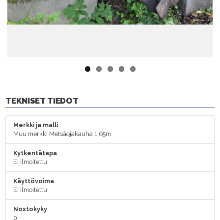
TEKNISET TIEDOT
Merkki ja malli
Muu merkki Metsäojakauha 1,65m
Kytkentätapa
Ei ilmoitettu
Käyttövoima
Ei ilmoitettu
Nostokyky
0