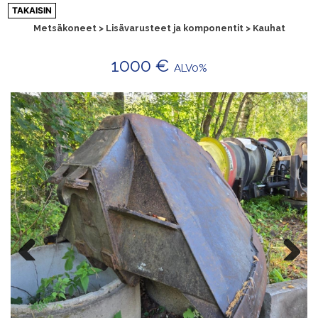
Siirry
TAKAISIN
sisältöön
Metsäkoneet > Lisävarusteet ja komponentit > Kauhat
1000 €
ALV0%
Previ
Next
ous