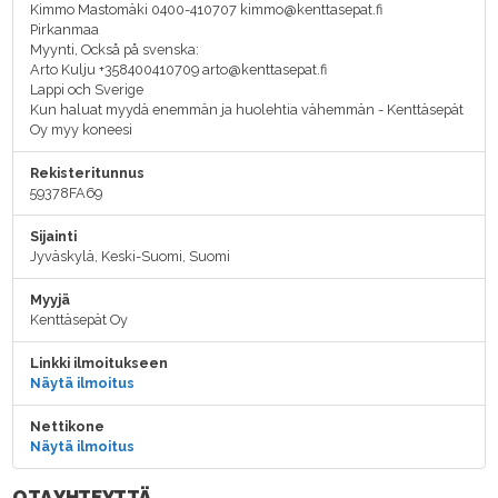
Kimmo Mastomäki 0400-410707 kimmo@kenttasepat.fi
Pirkanmaa
Myynti, Också på svenska:
Arto Kulju +358400410709 arto@kenttasepat.fi
Lappi och Sverige
Kun haluat myydä enemmän ja huolehtia vähemmän - Kenttäsepät
Oy myy koneesi
Rekisteritunnus
59378FA69
Sijainti
Jyväskylä, Keski-Suomi, Suomi
Myyjä
Kenttäsepät Oy
Linkki ilmoitukseen
Näytä ilmoitus
Nettikone
Näytä ilmoitus
OTA YHTEYTTÄ