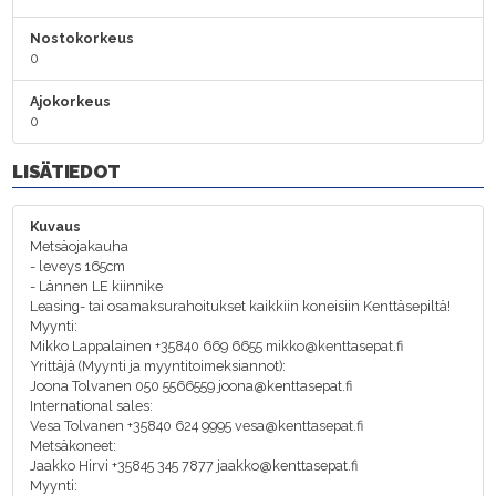
Nostokorkeus
0
Ajokorkeus
0
LISÄTIEDOT
Kuvaus
Metsäojakauha
- leveys 165cm
- Lännen LE kiinnike
Leasing- tai osamaksurahoitukset kaikkiin koneisiin Kenttäsepiltä!
Myynti:
Mikko Lappalainen +35840 669 6655 mikko@kenttasepat.fi
Yrittäjä (Myynti ja myyntitoimeksiannot):
Joona Tolvanen 050 5566559 joona@kenttasepat.fi
International sales:
Vesa Tolvanen +35840 624 9995 vesa@kenttasepat.fi
Metsäkoneet:
Jaakko Hirvi +35845 345 7877 jaakko@kenttasepat.fi
Myynti: