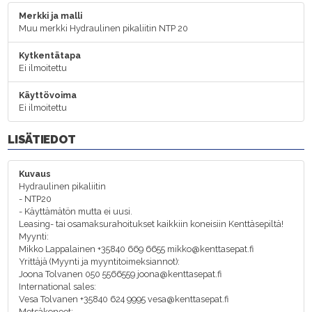
Merkki ja malli
Muu merkki Hydraulinen pikaliitin NTP 20
Kytkentätapa
Ei ilmoitettu
Käyttövoima
Ei ilmoitettu
LISÄTIEDOT
Kuvaus
Hydraulinen pikaliitin
- NTP20
- Käyttämätön mutta ei uusi.
Leasing- tai osamaksurahoitukset kaikkiin koneisiin Kenttäsepiltä!
Myynti:
Mikko Lappalainen +35840 669 6655 mikko@kenttasepat.fi
Yrittäjä (Myynti ja myyntitoimeksiannot):
Joona Tolvanen 050 5566559 joona@kenttasepat.fi
International sales:
Vesa Tolvanen +35840 624 9995 vesa@kenttasepat.fi
Metsäkoneet: