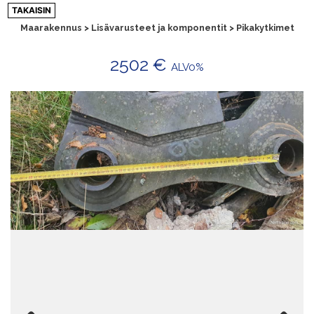
Siirry
TAKAISIN
sisältöön
Maarakennus > Lisävarusteet ja komponentit > Pikakytkimet
2502 €
ALV0%