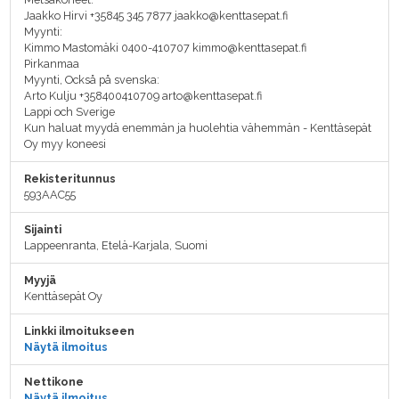
Jaakko Hirvi +35845 345 7877 jaakko@kenttasepat.fi
Myynti:
Kimmo Mastomäki 0400-410707 kimmo@kenttasepat.fi
Pirkanmaa
Myynti, Också på svenska:
Arto Kulju +358400410709 arto@kenttasepat.fi
Lappi och Sverige
Kun haluat myydä enemmän ja huolehtia vähemmän - Kenttäsepät
Oy myy koneesi
Rekisteritunnus
593AAC55
Sijainti
Lappeenranta, Etelä-Karjala, Suomi
Myyjä
Kenttäsepät Oy
Linkki ilmoitukseen
Näytä ilmoitus
Nettikone
Näytä ilmoitus