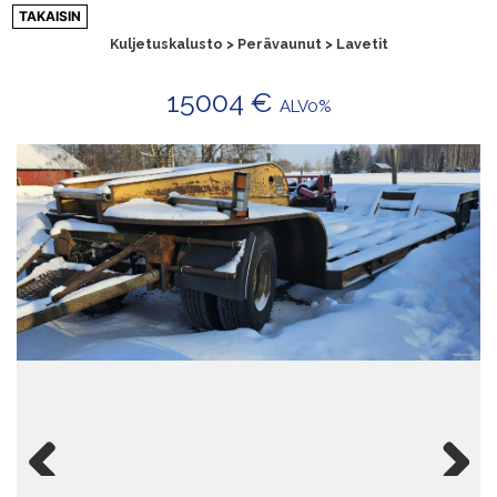
Siirry
TAKAISIN
sisältöön
Kuljetuskalusto > Perävaunut > Lavetit
15004 €
ALV0%