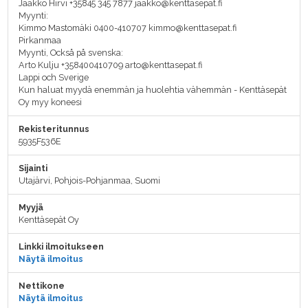
Jaakko Hirvi +35845 345 7877 jaakko@kenttasepat.fi
Myynti:
Kimmo Mastomäki 0400-410707 kimmo@kenttasepat.fi
Pirkanmaa
Myynti, Också på svenska:
Arto Kulju +358400410709 arto@kenttasepat.fi
Lappi och Sverige
Kun haluat myydä enemmän ja huolehtia vähemmän - Kenttäsepät
Oy myy koneesi
Rekisteritunnus
5935F536E
Sijainti
Utajärvi, Pohjois-Pohjanmaa, Suomi
Myyjä
Kenttäsepät Oy
Linkki ilmoitukseen
Näytä ilmoitus
Nettikone
Näytä ilmoitus