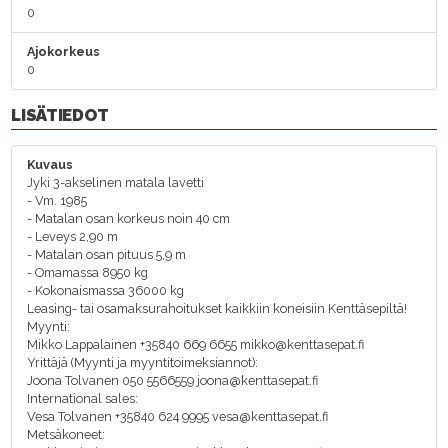
0
Ajokorkeus
0
LISÄTIEDOT
Kuvaus
Jyki 3-akselinen matala lavetti
- Vm. 1985
- Matalan osan korkeus noin 40 cm
- Leveys 2,90 m
- Matalan osan pituus 5,9 m
- Omamassa 8950 kg
- Kokonaismassa 36000 kg
Leasing- tai osamaksurahoitukset kaikkiin koneisiin Kenttäsepiltä!
Myynti:
Mikko Lappalainen +35840 669 6655 mikko@kenttasepat.fi
Yrittäjä (Myynti ja myyntitoimeksiannot):
Joona Tolvanen 050 5566559 joona@kenttasepat.fi
International sales:
Vesa Tolvanen +35840 624 9995 vesa@kenttasepat.fi
Metsäkoneet: