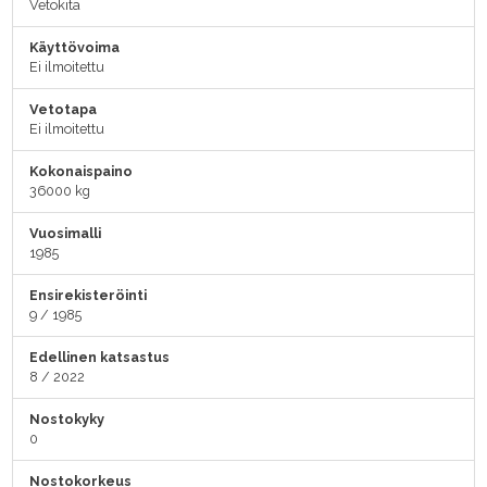
Vetokita
Käyttövoima
Ei ilmoitettu
Vetotapa
Ei ilmoitettu
Kokonaispaino
36000 kg
Vuosimalli
1985
Ensirekisteröinti
9 / 1985
Edellinen katsastus
8 / 2022
Nostokyky
0
Nostokorkeus