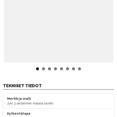
Previ
Next
ous
TEKNISET TIEDOT
Merkki ja malli
Jyki 3-akselinen matala lavetti
Kytkentätapa