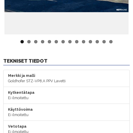
TEKNISET TIEDOT
Merkki ja malli
Goldhofer STZ-VP8,A PPV Lavetti
Kytkentätapa
Ei ilmoitettu
Käyttövoima
Ei ilmoitettu
Vetotapa
Ei ilmoitettu