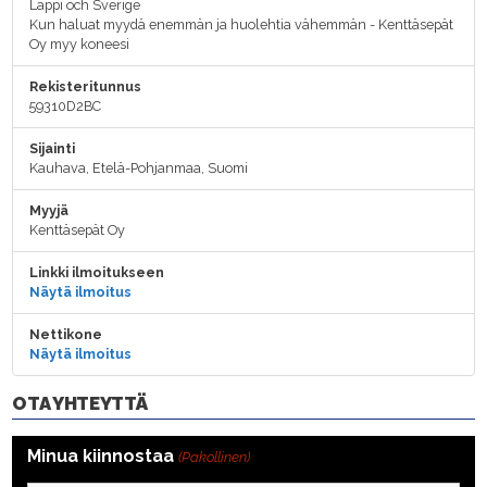
Lappi och Sverige
Kun haluat myydä enemmän ja huolehtia vähemmän - Kenttäsepät
Oy myy koneesi
Rekisteritunnus
59310D2BC
Sijainti
Kauhava, Etelä-Pohjanmaa, Suomi
Myyjä
Kenttäsepät Oy
Linkki ilmoitukseen
Näytä ilmoitus
Nettikone
Näytä ilmoitus
OTA YHTEYTTÄ
Minua kiinnostaa
(Pakollinen)