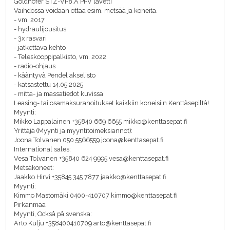
Goldhofer STZ-VP8,A PPV lavetti
Vaihdossa voidaan ottaa esim. metsää ja koneita.
- vm. 2017
- hydraulijousitus
- 3x rasvari
- jatkettava kehto
- Teleskooppipalkisto, vm. 2022
- radio-ohjaus
- kääntyvä Pendel akselisto
- katsastettu 14.05.2025
- mitta- ja massatiedot kuvissa
Leasing- tai osamaksurahoitukset kaikkiin koneisiin Kenttäsepiltä!
Myynti:
Mikko Lappalainen +35840 669 6655 mikko@kenttasepat.fi
Yrittäjä (Myynti ja myyntitoimeksiannot):
Joona Tolvanen 050 5566559 joona@kenttasepat.fi
International sales:
Vesa Tolvanen +35840 624 9995 vesa@kenttasepat.fi
Metsäkoneet:
Jaakko Hirvi +35845 345 7877 jaakko@kenttasepat.fi
Myynti:
Kimmo Mastomäki 0400-410707 kimmo@kenttasepat.fi
Pirkanmaa
Myynti, Också på svenska:
Arto Kulju +358400410709 arto@kenttasepat.fi