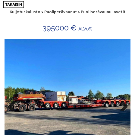
Siirry
TAKAISIN
sisältöön
Kuljetuskalusto > Puoliperävaunut > Puoliperävaunu lavetit
395000 €
ALV0%
Previ
Next
ous