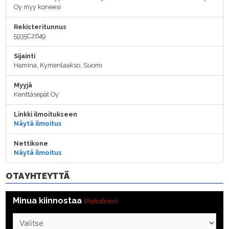
Oy myy koneesi
Rekisteritunnus
5935C2649
Sijainti
Hamina, Kymenlaakso, Suomi
Myyjä
Kenttäsepät Oy
Linkki ilmoitukseen
Näytä ilmoitus
Nettikone
Näytä ilmoitus
OTA YHTEYTTÄ
Minua kiinnostaa
(Pakollinen)