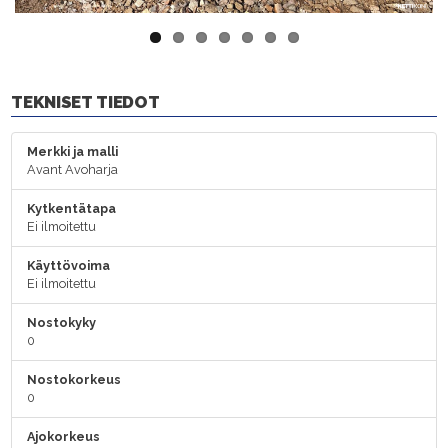
TEKNISET TIEDOT
Merkki ja malli
Avant Avoharja
Kytkentätapa
Ei ilmoitettu
Käyttövoima
Ei ilmoitettu
Nostokyky
0
Nostokorkeus
0
Ajokorkeus