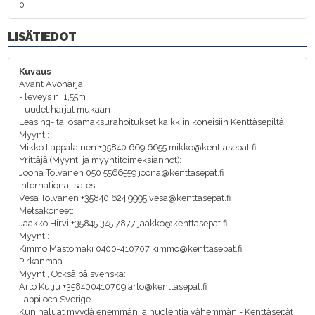
0
LISÄTIEDOT
Kuvaus
Avant Avoharja
- leveys n. 1,55m
- uudet harjat mukaan
Leasing- tai osamaksurahoitukset kaikkiin koneisiin Kenttäsepiltä!
Myynti:
Mikko Lappalainen +35840 669 6655 mikko@kenttasepat.fi
Yrittäjä (Myynti ja myyntitoimeksiannot):
Joona Tolvanen 050 5566559 joona@kenttasepat.fi
International sales:
Vesa Tolvanen +35840 624 9995 vesa@kenttasepat.fi
Metsäkoneet:
Jaakko Hirvi +35845 345 7877 jaakko@kenttasepat.fi
Myynti:
Kimmo Mastomäki 0400-410707 kimmo@kenttasepat.fi
Pirkanmaa
Myynti, Också på svenska:
Arto Kulju +358400410709 arto@kenttasepat.fi
Lappi och Sverige
Kun haluat myydä enemmän ja huolehtia vähemmän - Kenttäsepät