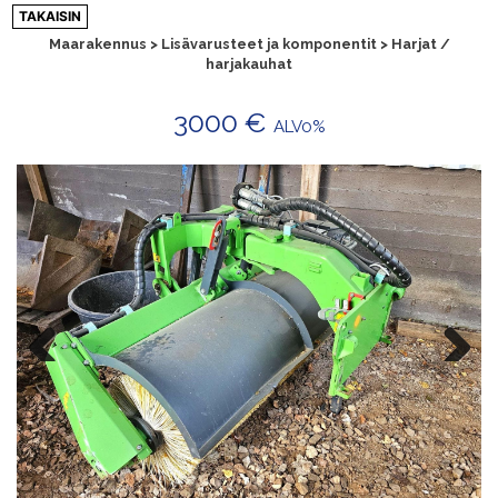
Siirry
TAKAISIN
sisältöön
Maarakennus > Lisävarusteet ja komponentit > Harjat /
harjakauhat
3000 €
ALV0%
Previ
Next
ous