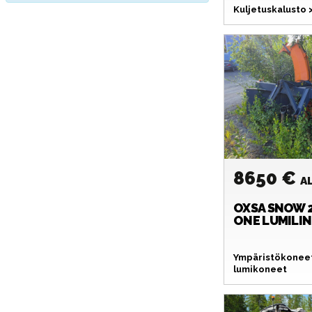
Kuljetuskalusto
8650 €
A
OXSA
SNOW 2
ONE LUMILI
Ympäristökoneet 
lumikoneet