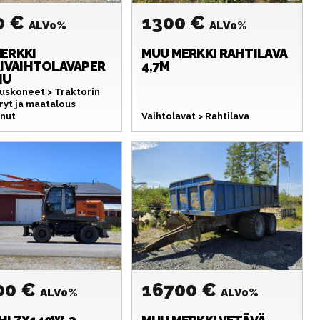
0 €
1300 €
ALV0%
ALV0%
ERKKI
MUU MERKKI
RAHTILAVA
RIVAIHTOLAVAPER
4,7M
NU
uskoneet > Traktorin
ryt ja maatalous
nut
Vaihtolavat > Rahtilava
00 €
16700 €
ALV0%
ALV0%