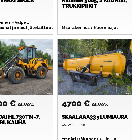
ERKKI
SEULA
KRAMER
5085, 2 KAUHAA,
TRUKKIPIIKIT
nnus > Välpät,
uhat ja muut jätelaitteet
Maarakennus > Kuormaajat
00 €
4700 €
ALV0%
ALV0%
DAI
HL730TM-7,
SKAALA
AA335 LUMIAURA
RI, KAUHA
Euro-kiinnike
Ympäristökoneet > Tie- ja