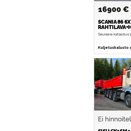
16900 €
SCANIA
86 6X
RAHTILAVA+
Seuraava katsastus 9
Kuljetuskalusto
Ei hinnoite