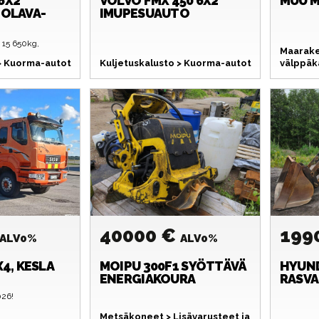
6X2
VOLVO
FMX 450 6X2
MUU M
TOLAVA-
IMUPESUAUTO
 15 650kg,
Maarake
 > Kuorma-autot
Kuljetuskalusto > Kuorma-autot
välppäka
40000 €
199
ALV0%
ALV0%
X4, KESLA
MOIPU
300F1 SYÖTTÄVÄ
HYUN
ENERGIAKOURA
RASVA
026!
Metsäkoneet > Lisävarusteet ja