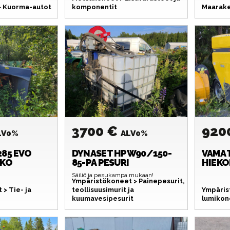
 > Kuorma-autot
komponentit
Maarake
3700 €
920
LV0%
ALV0%
85 EVO
DYNASET
HPW90/150-
VAMA
NKO
85-PA PESURI
HIEKO
Säiliö ja pesukampa mukaan!
Ympäristökoneet > Painepesurit,
> Tie- ja
teollisuusimurit ja
Ympäris
kuumavesipesurit
lumikon