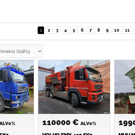
1
2
3
4
5
6
7
8
9
10
11
110000 €
199
ALV0%
ALV0%