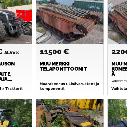
€
11500 €
220
ALV0%
GUSON
MUU MERKKI
MUU M
TELAPONTTOONIT
KONEE
ITE,
Ä
A....
Vaijeritar
Maarakennus > Lisävarusteet ja
 > Traktorit
komponentit
Vaihtola