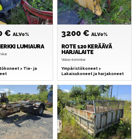
0 €
3200 €
ALV0%
ALV0%
ERKKI
LUMIAURA
ROTE
120 KERÄÄVÄ
HARJALAITE
nike
Volvo-kiinnike
tökoneet > Tie- ja
Ympäristökoneet >
eet
Lakaisukoneet ja harjakoneet