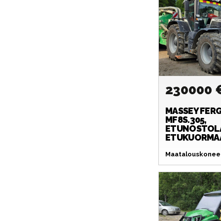
230000 
MASSEY FER
MF8S.305,
ETUNOSTOLA
ETUKUORMAAJ
Maatalouskoneet