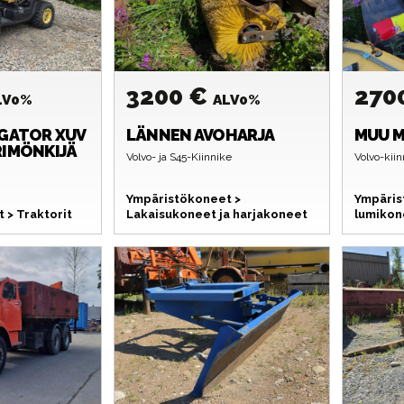
3200 €
270
LV0%
ALV0%
GATOR XUV
LÄNNEN
AVOHARJA
MUU M
RIMÖNKIJÄ
Volvo- ja S45-Kiinnike
Volvo-kiin
Ympäristökoneet >
Ympäris
 > Traktorit
Lakaisukoneet ja harjakoneet
lumikon