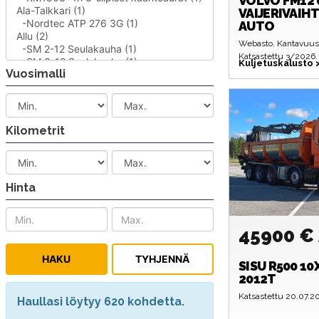
VOLVO
FM12 
VAIJERIVAIH
AUTO
Webasto, Kantavuus
Katsastettu 3/2026.
Kuljetuskalusto
Vuosimalli
Kilometrit
Hinta
45900 €
SISU
R500 10
2012T
Katsastettu 20.07.2
Haullasi löytyy 620 kohdetta.