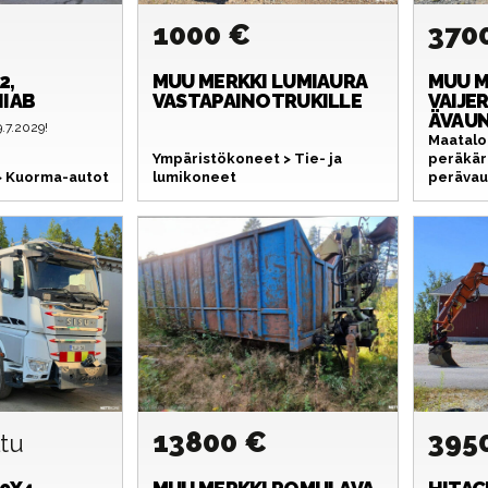
1000 €
370
2,
MUU MERKKI
LUMIAURA
MUU M
HIAB
VASTAPAINOTRUKILLE
VAIJE
ÄVAU
.7.2029!
Maatalo
Ympäristökoneet > Tie- ja
peräkär
 > Kuorma-autot
lumikoneet
perävau
13800 €
395
ltu