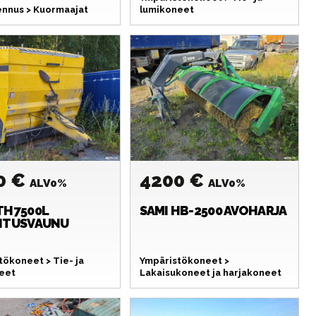
nnus > Kuormaajat
lumikoneet
0 €
4200 €
ALV0%
ALV0%
TH7500L
SAMI
HB-2500 AVOHARJA
ITUSVAUNU
tökoneet > Tie- ja
Ympäristökoneet >
eet
Lakaisukoneet ja harjakoneet