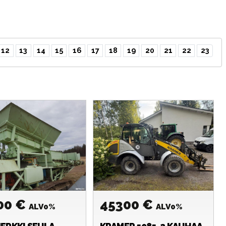
12
13
14
15
16
17
18
19
20
21
22
23
00 €
45300 €
ALV0%
ALV0%