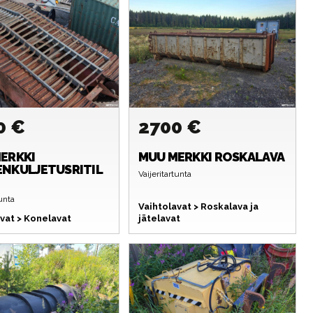
0 €
2700 €
ERKKI
MUU MERKKI
ROSKALAVA
NKULJETUSRITIL
Vaijeritartunta
tunta
Vaihtolavat > Roskalava ja
vat > Konelavat
jätelavat