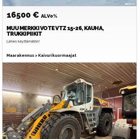
16500 €
ALV0%
MUU MERKKI
VOTE VTZ 15-26, KAUHA,
TRUKKIPIIKIT
Lähes käyttämätön!
Maarakennus > Kaivurikuormaajat