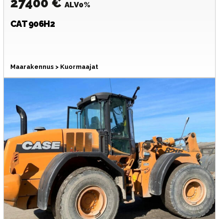
27400 €
ALV0%
CAT
906H2
Maarakennus > Kuormaajat