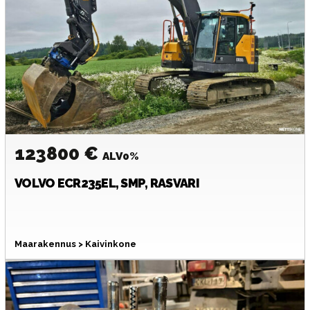
123800 €
ALV0%
VOLVO
ECR235EL, SMP, RASVARI
Maarakennus > Kaivinkone