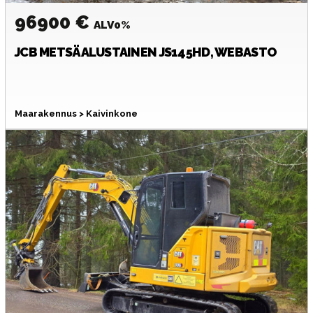
96900 €
ALV0%
JCB
METSÄALUSTAINEN JS145HD, WEBASTO
Maarakennus > Kaivinkone