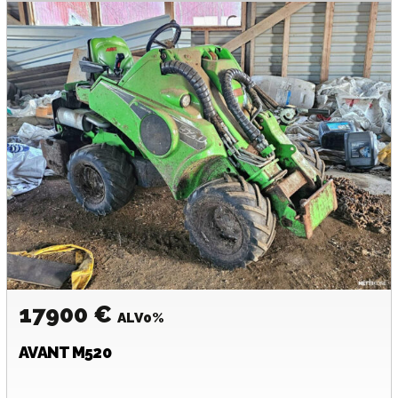
17900 €
ALV0%
AVANT
M520