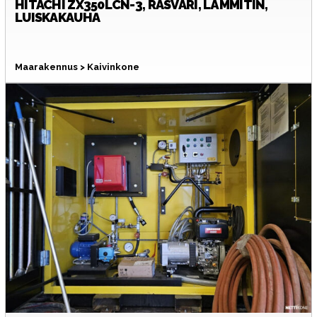
HITACHI
ZX350LCN-3, RASVARI, LÄMMITIN,
LUISKAKAUHA
Maarakennus > Kaivinkone