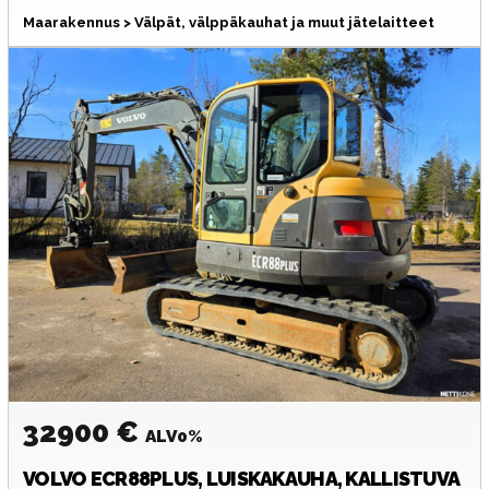
Maarakennus > Välpät, välppäkauhat ja muut jätelaitteet
32900 €
ALV0%
VOLVO
ECR88PLUS, LUISKAKAUHA, KALLISTUVA