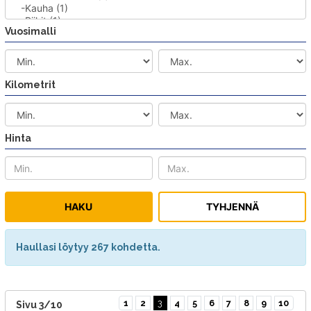
Vuosimalli
Kilometrit
Hinta
Haullasi löytyy 267 kohdetta.
1
2
3
4
5
6
7
8
9
10
Sivu 3/10