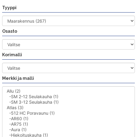
Siirry
Tyyppi
sisältöön
Osasto
Korimalli
Merkki ja malli