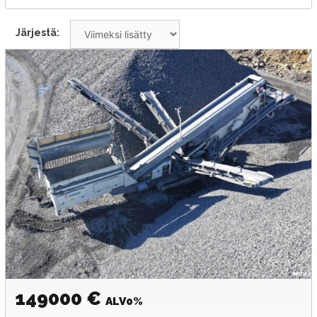
Järjestä:
149000 €
ALV0%