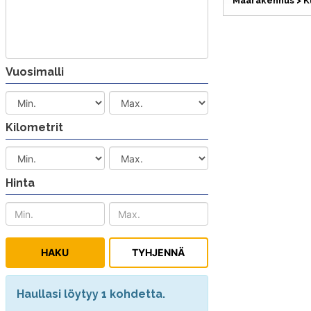
Maarakennus > K
Vuosimalli
Kilometrit
Hinta
Haullasi löytyy 1 kohdetta.