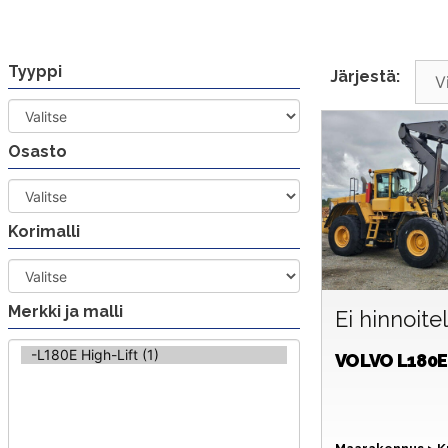
Siirry
sisältöön
Tyyppi
Järjestä:
Osasto
Korimalli
Merkki ja malli
Ei hinnoite
VOLVO
L180E