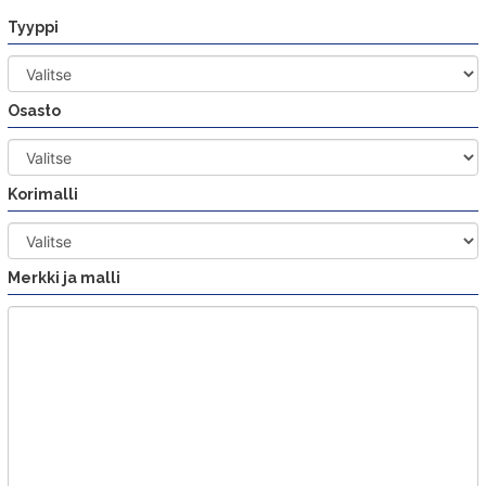
Siirry
Tyyppi
sisältöön
Osasto
Korimalli
Merkki ja malli