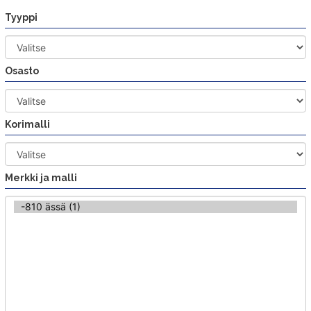
Siirry
Tyyppi
sisältöön
Osasto
Korimalli
Merkki ja malli