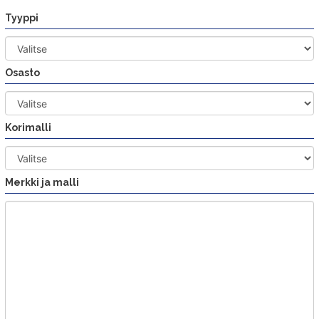
Siirry
Tyyppi
sisältöön
Osasto
Korimalli
Merkki ja malli