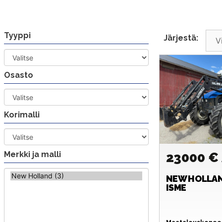
Siirry
sisältöön
Tyyppi
Järjestä:
Osasto
Korimalli
Merkki ja malli
23000 €
NEW HOLLA
ISME