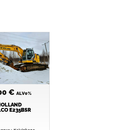
00 €
ALV0%
HOLLAND
CO E235BSR