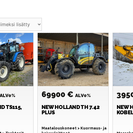
69900 €
395
ALV0%
ALV0%
ND
TS115,
NEW HOLLAND
TH 7.42
NEW 
PLUS
KOBEL
Maatalouskoneet > Kuormaus- ja