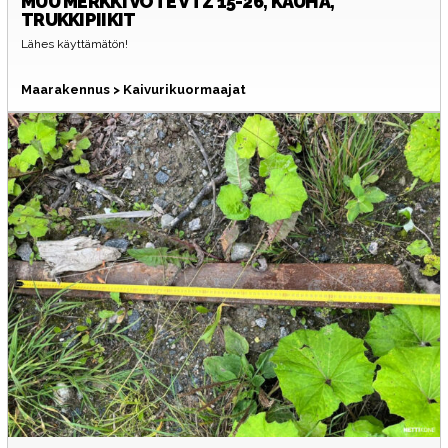
MUU MERKKI
VOTE VTZ 15-26, KAUHA,
TRUKKIPIIKIT
Lähes käyttämätön!
Maarakennus > Kaivurikuormaajat