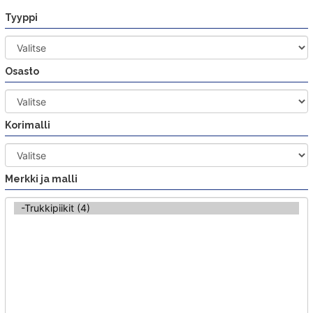
Siirry
Tyyppi
sisältöön
Osasto
Korimalli
Merkki ja malli