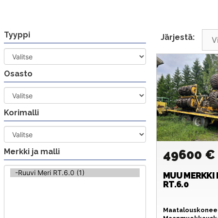
Siirry
sisältöön
Tyyppi
Järjestä:
Osasto
Korimalli
Merkki ja malli
49600 
MUU MERKKI
RT.6.0
Maatalouskonee