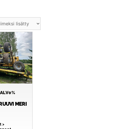
€
ALV0%
RUUVI MERI
t >