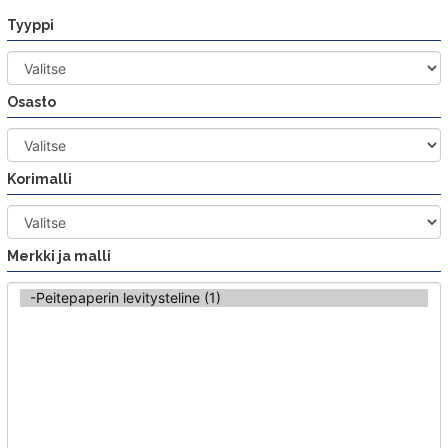
Siirry
Tyyppi
sisältöön
Osasto
Korimalli
Merkki ja malli