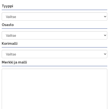
Siirry
Tyyppi
sisältöön
Osasto
Korimalli
Merkki ja malli