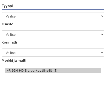
Siirry
Tyyppi
sisältöön
Osasto
Korimalli
Merkki ja malli