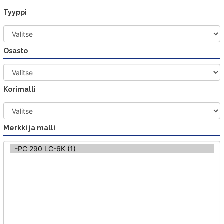
Siirry
Tyyppi
sisältöön
Osasto
Korimalli
Merkki ja malli