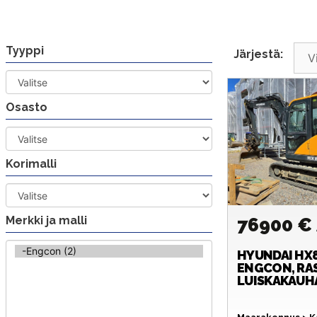
Siirry
sisältöön
Tyyppi
Järjestä:
Osasto
Korimalli
Merkki ja malli
76900 €
HYUNDAI
HX8
ENGCON, RAS
LUISKAKAUH