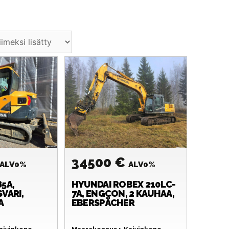
34500 €
ALV0%
ALV0%
5A,
HYUNDAI
ROBEX 210LC-
VARI,
7A, ENGCON, 2 KAUHAA,
A
EBERSPÄCHER