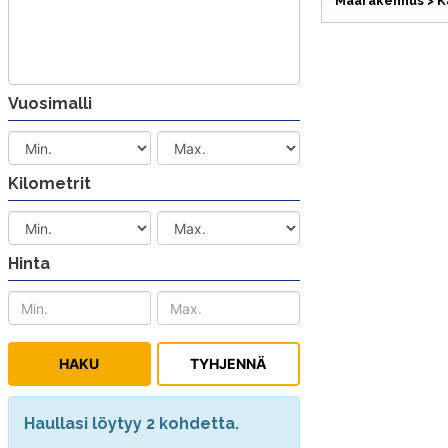
Maarakennus > K
Vuosimalli
Kilometrit
Hinta
Haullasi löytyy 2 kohdetta.