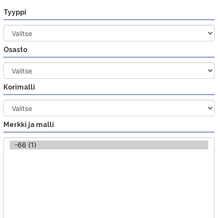
Siirry
Tyyppi
sisältöön
Osasto
Korimalli
Merkki ja malli