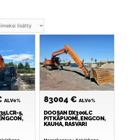
€
83004 €
ALV0%
ALV0%
35LCR-5,
DOOSAN
DX300LC
ENGCON,
PITKÄPUOMI, ENGCON,
KAUHA, RASVARI