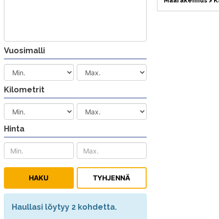
Maarakennus > K
Vuosimalli
Kilometrit
Hinta
Haullasi löytyy 2 kohdetta.