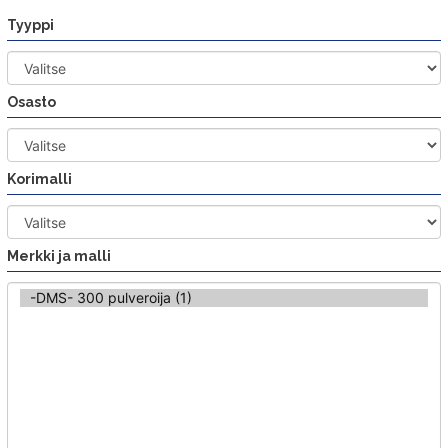
Siirry
Tyyppi
sisältöön
Osasto
Korimalli
Merkki ja malli