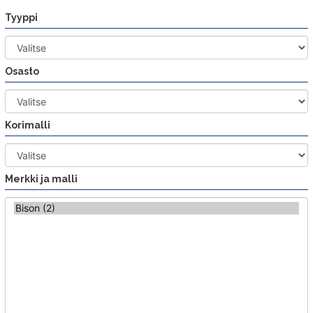
Siirry
Tyyppi
sisältöön
Osasto
Korimalli
Merkki ja malli