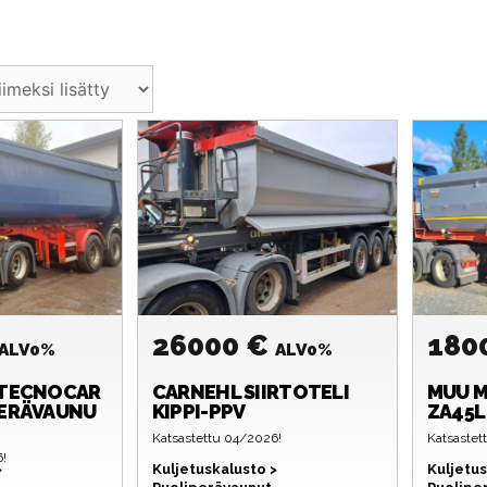
26000 €
180
ALV0%
ALV0%
TECNOCAR
CARNEHL
SIIRTOTELI
MUU M
PERÄVAUNU
KIPPI-PPV
ZA45L
Katsastettu 04/2026!
Katsastet
6!
>
Kuljetuskalusto >
Kuljetus