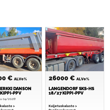
00 €
26000 €
ALV0%
ALV0%
ERKKI
DANSON
LANGENDORF
SKS-HS
 KIPPI-PPV
18/27 KIPPI-PPV
tu 04/2026!
kalusto >
Kuljetuskalusto >