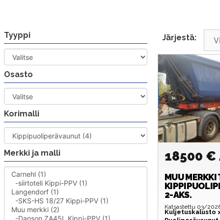
Siirry
sisältöön
Tyyppi
Järjestä:
Osasto
Korimalli
Merkki ja malli
18500 €
MUU MERKKI
KIPPIPUOLI
2-AKS.
Katsastettu 03/202
Kuljetuskalusto 