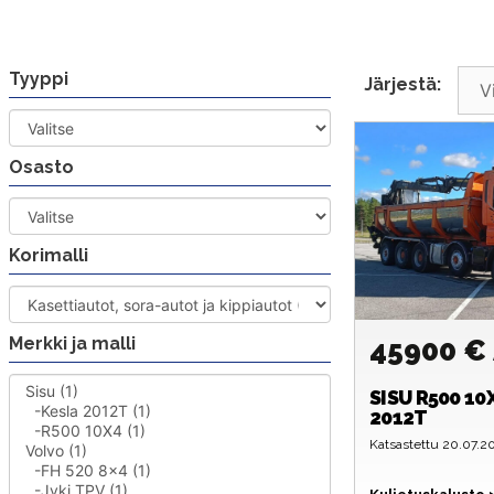
Siirry
sisältöön
Tyyppi
Järjestä:
Osasto
Korimalli
Merkki ja malli
45900 €
SISU
R500 10
2012T
Katsastettu 20.07.2