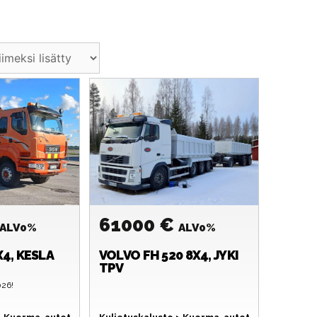
61000 €
ALV0%
ALV0%
X4, KESLA
VOLVO
FH 520 8X4, JYKI
TPV
026!